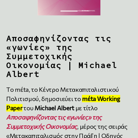
Αποσαφηνίζοντας τις
«γωνίες» της
Συμμετοχικής
Οικονομίας | Michael
Albert
Tο mέta, το Κέντρο Μετακαπιταλιστικού
Πολιτισμού, δημοσιεύει το
mέta Working
Paper
του
Michael Albert
με τίτλο
Αποσαφηνίζοντας τις «γωνίες» της
Συμμετοχικής Οικονομίας
, μέρος της σειράς
«Μετακαπιταλισμός στην Πράξη | Οδηγός