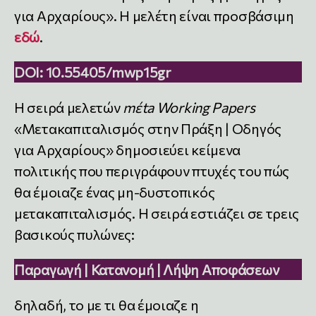
για Αρχαρίους». Η μελέτη είναι προσβάσιμη
εδώ
.
DOI:
10.55405/mwp15gr
Η σειρά μελετών
mέta Working Papers
«Μετακαπιταλισμός στην Πράξη | Οδηγός
για Αρχαρίους» δημοσιεύει κείμενα
πολιτικής που περιγράφουν πτυχές του πώς
θα έμοιαζε ένας μη-δυστοπικός
μετακαπιταλισμός. Η σειρά εστιάζει σε τρεις
βασικούς πυλώνες:
Παραγωγή | Κατανομή | Λήψη Αποφάσεων
δηλαδή, το με τι θα έμοιαζε η