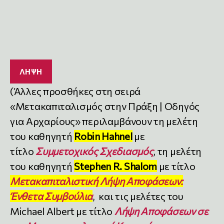
ΛΉΨΗ
(Άλλες προσθήκες στη σειρά
«Μετακαπιταλισμός στην Πράξη | Οδηγός
για Αρχαρίους» περιλαμβάνουν τη μελέτη
του καθηγητή
Robin Hahnel
με
τίτλο
Συμμετοχικός Σχεδιασμός
, τη μελέτη
του καθηγητή
Stephen R. Shalom
με τίτλο
Μετακαπιταλιστική Λήψη Αποφάσεων:
Ένθετα Συμβούλια
, και τις μελέτες του
Michael Albert με τίτλο
Λήψη Αποφάσεων σε