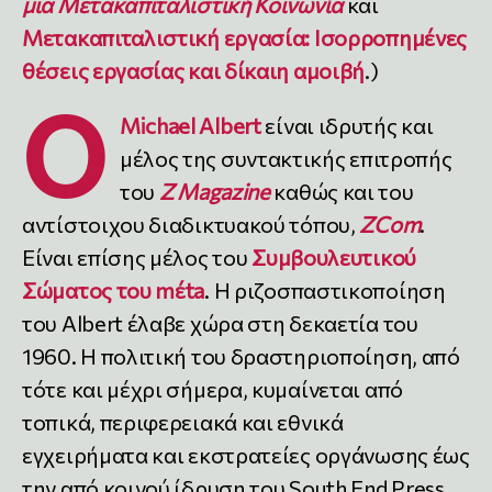
μια Μετακαπιταλιστική Κοινωνία
και
Μετακαπιταλιστική εργασία: Ισορροπημένες
θέσεις εργασίας και δίκαιη αμοιβή
.)
Ο
Michael Albert
είναι ιδρυτής και
μέλος της συντακτικής επιτροπής
του
Z Magazine
καθώς και του
αντίστοιχου διαδικτυακού τόπου,
ZCom
.
Είναι επίσης μέλος του
Συμβουλευτικού
Σώματος του mέta
. Η ριζοσπαστικοποίηση
του Albert έλαβε χώρα στη δεκαετία του
1960. Η πολιτική του δραστηριοποίηση, από
τότε και μέχρι σήμερα, κυμαίνεται από
τοπικά, περιφερειακά και εθνικά
εγχειρήματα και εκστρατείες οργάνωσης έως
την από κοινού ίδρυση του South End Press,