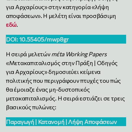
για Αρχαρίους» στην κατηγορία «λήψη
αποφάσεων». Η μελέτη είναι προσβάσιμη
εδώ
.
DOI:
10.55405/mwp8gr
Η σειρά μελετών
mέta Working Papers
«Μετακαπιταλισμός στην Πράξη | Οδηγός
για Αρχαρίους» δημοσιεύει κείμενα
πολιτικής που περιγράφουν πτυχές του πώς
θα έμοιαζε ένας μη-δυστοπικός
μετακαπιταλισμός. Η σειρά εστιάζει σε τρεις
βασικούς πυλώνες:
Παραγωγή | Κατανομή | Λήψη Αποφάσεων