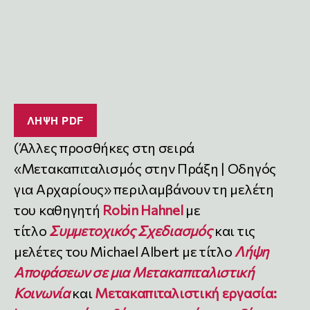
ΛΗΨΗ PDF
(Άλλες προσθήκες στη σειρά
«Μετακαπιταλισμός στην Πράξη | Οδηγός
για Αρχαρίους» περιλαμβάνουν τη μελέτη
του καθηγητή
Robin Hahnel
με
τίτλο
Συμμετοχικός Σχεδιασμός
και τις
μελέτες του Michael Albert με τίτλο
Λήψη
Αποφάσεων σε μια Μετακαπιταλιστική
Κοινωνία
και
Μετακαπιταλιστική εργασία: