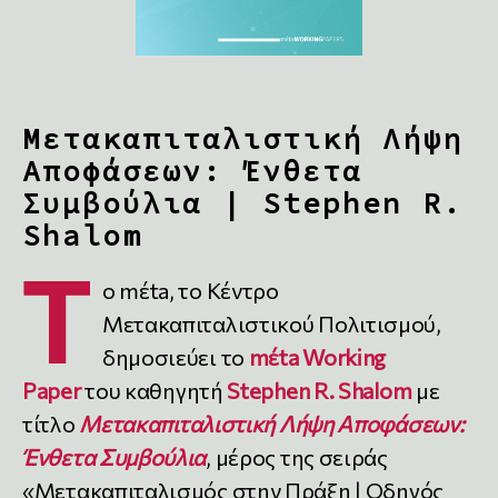
Μετακαπιταλιστική Λήψη
Αποφάσεων: Ένθετα
Συμβούλια | Stephen R.
Shalom
Τ
ο mέta, το Κέντρο
Μετακαπιταλιστικού Πολιτισμού,
δημοσιεύει το
mέta Working
Paper
του καθηγητή
Stephen R. Shalom
με
τίτλο
Μετακαπιταλιστική Λήψη Αποφάσεων:
Ένθετα Συμβούλια
, μέρος της σειράς
«Μετακαπιταλισμός στην Πράξη | Οδηγός