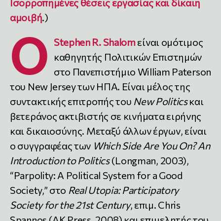
Ισορροπημένες θέσεις εργασίας και δίκαιη
αμοιβή
.)
Ο
Stephen R. Shalom
είναι ομότιμος
καθηγητής Πολιτικών Επιστημών
στο Πανεπιστήμιο William Paterson
του New Jersey των ΗΠΑ. Είναι μέλος της
συντακτικής επιτροπής του
New Politics
και
βετεράνος ακτιβιστής σε κινήματα ειρήνης
και δικαιοσύνης. Μεταξύ άλλων έργων, είναι
ο συγγραφέας των
Which Side Are You On? An
Introduction to Politics
(Longman, 2003),
“Parpolity: A Political System for a Good
Society,” στο
Real Utopia: Participatory
Society for the 21st Century
, επιμ. Chris
Spannos (AK Press, 2008) και επιμελητής του