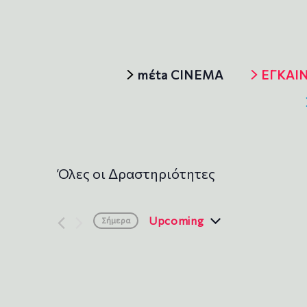
mέta CINEMA
ΕΓΚΑΙΝ
Όλες οι Δραστηριότητες
Upcoming
Σήμερα
S
e
l
e
c
t