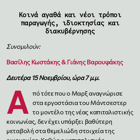
Κοινά αγαθά και νέοι τρόποι
παραγωγής, ιδιοκτησίας και
διακυβέρνησης
Συνομιλούν:
Βασίλης Κωστάκης
&
Γιάνης Βαρουφάκης
Δευτέρα 15 Νοεμβρίου, ώρα 7 μ.μ.
Α
πό τότε που ο Μαρξ αναγνώρισε
στα εργοστάσια του Μάντσεστερ
το μοντέλο της νέας καπιταλιστικής
κοινωνίας, δεν έχει υπάρξει βαθύτερη
μεταβολή στα θεμελιώδη στοιχεία της