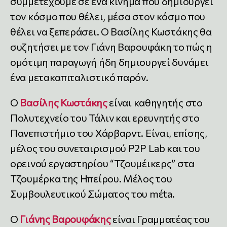
συμμετέχουμε σε ένα κίνημα που δημιουργεί
τον κόσμο που θέλει, μέσα στον κόσμο που
θέλει να ξεπεράσει. Ο Βασίλης Κωστάκης θα
συζητήσει με τον Γιάνη Βαρουφάκη το πώς η
ομότιμη παραγωγή ήδη δημιουργεί δυνάμει
ένα μετακαπιταλιστικό παρόν.
Ο
Βασίλης Κωστάκης
είναι καθηγητής στο
Πολυτεχνείο του Τάλιν και ερευνητής στο
Πανεπιστήμιο του Χάρβαρντ. Είναι, επίσης,
μέλος του συνεταιρισμού P2P Lab και του
ορεινού εργαστηρίου “Τζουμέικερς” στα
Τζουμέρκα της Ηπείρου. Μέλος του
Συμβουλευτικού Σώματος του mέta.
Ο
Γιάνης Βαρουφάκης
είναι Γραμματέας του