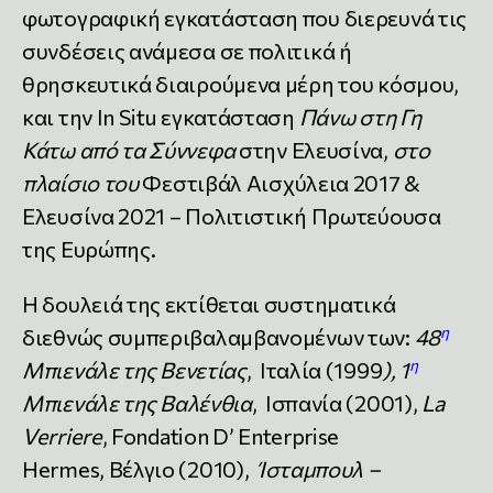
φωτογραφική εγκατάσταση που διερευνά τις
συνδέσεις ανάμεσα σε πολιτικά ή
θρησκευτικά διαιρούμενα μέρη του κόσμου,
και την In Situ εγκατάσταση
Πάνω στη Γη
Κάτω από τα Σύννεφα
στην Ελευσίνα,
στο
πλαίσιο του
Φεστιβάλ Αισχύλεια 2017 &
Ελευσίνα 2021 – Πολιτιστική Πρωτεύουσα
της Ευρώπης.
Η δουλειά της εκτίθεται συστηματικά
η
διεθνώς συμπεριβαλαμβανομένων των:
48
η
M
πιενάλε
της
Βενετίας
, Ιταλία (1999
), 1
M
πιενάλε
της
Βαλένθια
, Ισπανία (2001),
La
Verriere
, Fondation D’ Enterprise
Hermes, Βέλγιο (2010),
Ίσταμπουλ
–