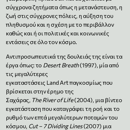
σύγχρονα ζητήματα όπως η μετανάστευση, η
ζωή στις σύγχρονες πόλεις, η αύξηση του
πληθυσμού και η σχέση με το περιβάλλον
καθώς και ή οι πολιτικές και κοινωνικές
εντάσεις σε όλο τον κόσμο.
Αντιπροσωπευτικά της δουλειάς της είναι τα
έργα όπως: το
Desert Breath
(1997), μία από
τις μεγαλύτερες
εγκαταστάσεις Land Art παγκοσμίως που
βρίσκεται στην έρημο της
Σαχάρας,
The River of Life
(2004), μια βίντεο
εγκατάσταση που καταγράφει τη ροή και το
ρυθμό των επτά μεγαλύτερων ποταμών του
κόσμου,
Cut
– 7
Dividing Lines
(2007) μια