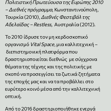
Πολιτιστική
Πρωτεύουσα
της
Ευρώπης 2010
– Διεθνές πρόγραμμα
, Κωνσταντινούπολη,
Τουρκία
(2010),
Διεθνές
Φεστιβάλ
της
Αδελαϊδας
– Restless,
Αυστραλία (2012).
Το 2010 ίδρυσε τον μη κερδοσκοπικό
οργανισμό
Vital Space
, μια καλλιτεχνική –
διεπιστημονική πλατφόρμα που
δραστηριοποιείται διεθνώς με σύγχρονα
θέματα της τέχνης και της πολιτικής με
σκοπό να προσεγγίσει τα ζωτικά ζητήματα
της εποχής μας και να τα προβάλλει στο
ευρύτερο κοινό μέσα από την καλλιτεχνική
οπτική.
Από το 2016 δραστηριοποιήθηκε ενεργά