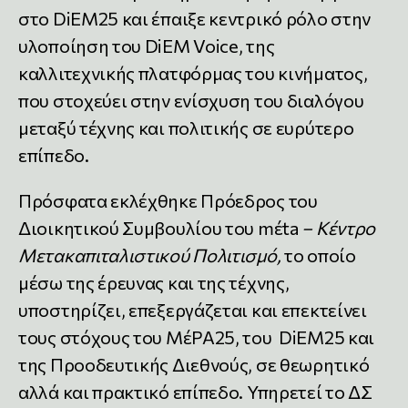
στο DiEM25 και έπαιξε κεντρικό ρόλο στην
υλοποίηση του DiEM Voice, ­της
καλλιτεχνικής πλατφόρμας του κινήματος,
που στοχεύει στην ενίσχυση του διαλόγου
μεταξύ τέχνης και πολιτικής σε ευρύτερο
επίπεδο.
Πρόσφατα εκλέχθηκε Πρόεδρος του
Διοικητικού Συμβουλίου του mέta
– Κέντρο
Μετακαπιταλιστικού Πολιτισμό,
το οποίο
μέσω της έρευνας και της τέχνης,
υποστηρίζει, επεξεργάζεται και επεκτείνει
τους στόχους του ΜέΡΑ25, του DiEM25 και
της Προοδευτικής Διεθνούς, σε θεωρητικό
αλλά και πρακτικό επίπεδο. Υπηρετεί το ΔΣ