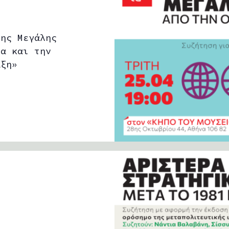
της Μεγάλης
ία και την
άξη»