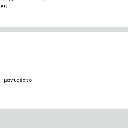
άκη
ό μανιφέστο