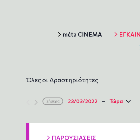
mέta CINEMA
ΕΓΚΑΙΝ
Όλες οι Δραστηριότητες
 - 
23/03/2022
Τώρα
Σήμερα
S
e
l
e
c
ΠΑΡΟΥΣΙΑΣΕΙΣ
t