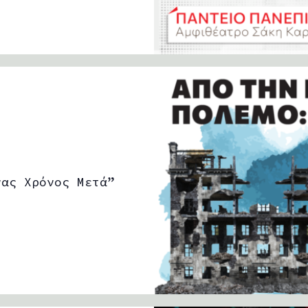
νας Χρόνος Μετά”