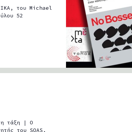
ΤΙΚΑ, του Michael
ούλου 52
νη τάξη | Ο
γητής του SOAS,