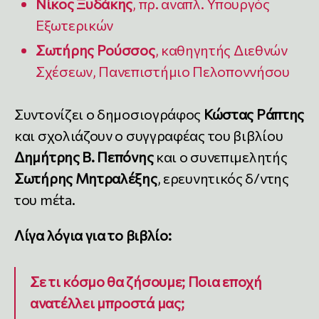
Νίκος Ξυδάκης
, πρ. αναπλ. Υπουργός
Εξωτερικών
Σωτήρης Ρούσσος
, καθηγητής Διεθνών
Σχέσεων, Πανεπιστήμιο Πελοποννήσου
Συντονίζει ο δημοσιογράφος
Κώστας Ράπτης
και σχολιάζουν ο συγγραφέας του βιβλίου
Δημήτρης Β. Πεπόνης
και ο συνεπιμελητής
Σωτήρης Μητραλέξης
, ερευνητικός δ/ντης
του mέta.
Λίγα λόγια για το βιβλίο:
Σε τι κόσμο θα ζήσουμε; Ποια εποχή
ανατέλλει μπροστά μας;