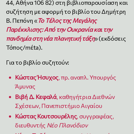
44, Αθήνα 106 82) στη βιβλιοπαρουσίαση και
συζήτηση με αφορμή το βιβλίο του Δημήτρη
Β. Πεπόνη «
Το Τέλος της Μεγάλης
Παρέκκλισης: Από την Ουκρανία και την
πανδημία στη νέα πλανητική τάξη
» (εκδόσεις
Τόπος/mέta).
Για το βιβλίο συζητούν:
Κώστας Ήσυχος
, πρ. αναπλ. Υπουργός
Άμυνας
Βιβή Δ. Κεφαλά
, καθηγήτρια Διεθνών
Σχέσεων, Πανεπιστήμιο Αιγαίου
Κώστας Κουτσουρέλης
, συγγραφέας,
διευθυντής
Νέο Πλανόδιον