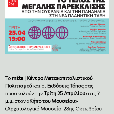
Το
mέta | Κέντρο Μετακαπιταλιστικού
Πολιτισμού
και οι
Εκδόσεις Τόπος
σας
προσκαλούν την
Τρίτη 25 Απριλίου
στις
7
μ.μ.
στον «
Κήπο του Μουσείου
»
(Αρχαιολογικό Μουσείο, 28ης Οκτωβρίου