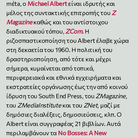
mέta, o
Michael Albert
είναι ιδρυτής και
μέλος της συντακτικής επιτροπής του
Z
Magazine
καθώς και του αντίστοιχου
διαδικτυακού τόπου,
ZCom
. Η
ριζοσπαστικοποίηση του Albert έλαβε χώρα
στη δεκαετία του 1960. Η πολιτική του
δραστηριοποίηση, από τότε και μέχρι
σήμερα, κυμαίνεται από τοπικά,
περιφερειακά και εθνικά εγχειρήματα και
εκστρατείες οργάνωσης έως την από κοινού
ίδρυση του South End Press, του
ZMagazine
,
του
ZMediaInstitute
και του
ZNet
, μαζί με
δημόσιες διαλέξεις, δημοσιεύσεις, κλπ. Ο
Albert είναι συγγραφέας 21 βιβλίων. Αυτά
περιλαμβάνουν τα
No Bosses: A New