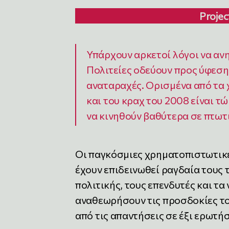
Projec
Υπάρχουν αρκετοί λόγοι να αν
Πολιτείες οδεύουν προς ύφεσ
αναταραχές. Ορισμένα από τα 
και του κραχ του 2008 είναι τώ
να κινηθούν βαθύτερα σε πτωτ
Οι παγκόσμιες χρηματοπιστωτικές
έχουν επιδεινωθεί ραγδαία τους 
πολιτικής, τους επενδυτές και τ
αναθεωρήσουν τις προσδοκίες το
από τις απαντήσεις σε έξι ερωτήσ