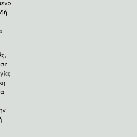
μενο
ιδή
α
ς,
εση
γία;
κή
θα
ην
ή