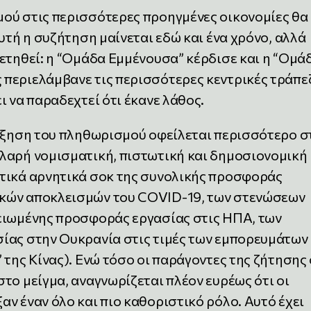
ού στις περισσότερες προηγμένες οικονομίες θα
υτή η συζήτηση μαίνεται εδώ και ένα χρόνο, αλλά
ετηθεί: η “Ομάδα Εμμένουσα” κέρδισε και η “Ομά
περιελάμβανε τις περισσότερες κεντρικές τράπε
ι να παραδεχτεί ότι έκανε λάθος.
αύξηση του πληθωρισμού οφείλεται περισσότερο σ
λαρή νομισματική, πιστωτική και δημοσιονομική
τικά αρνητικά σοκ της συνολικής προσφοράς
κών αποκλεισμών του COVID-19, των στενώσεων
ειωμένης προσφοράς εργασίας στις ΗΠΑ, των
ίας στην Ουκρανία στις τιμές των εμπορευμάτων 
 της Κίνας). Ενώ τόσο οι παράγοντες της ζήτησης
το μείγμα, αναγνωρίζεται πλέον ευρέως ότι οι
ν έναν όλο και πιο καθοριστικό ρόλο. Αυτό έχει