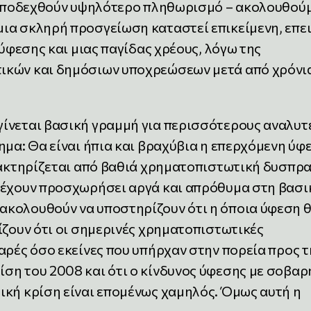
α αποδεχθούν υψηλότερο πληθωρισμό – ακολουθού
ια σκληρή προσγείωση καταστεί επικείμενη, επε
 ύφεσης και μιας παγίδας χρέους, λόγω της
ικών και δημόσιων υποχρεώσεων μετά από χρόνι
ίνεται βασική γραμμή για περισσότερους αναλυτέ
ημα: Θα είναι ήπια και βραχύβια η επερχόμενη ύφ
ρακτηρίζεται από βαθιά χρηματοπιστωτική δυσπρα
 έχουν προσχωρήσει αργά και απρόθυμα στη βασι
κολουθούν να υποστηρίζουν ότι η όποια ύφεση 
ίζουν ότι οι σημερινές χρηματοπιστωτικές
αρές όσο εκείνες που υπήρχαν στην πορεία προς τ
ση του 2008 και ότι ο κίνδυνος ύφεσης με σοβαρ
ική κρίση είναι επομένως χαμηλός. Όμως αυτή η