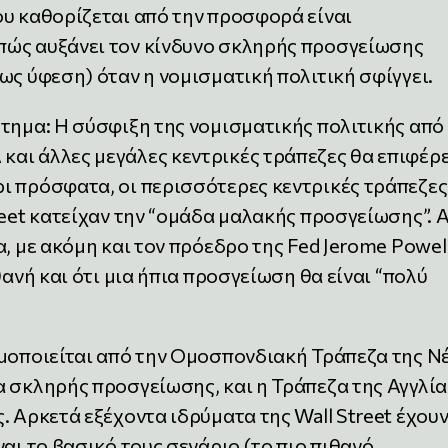
ου καθορίζεται από την προσφορά είναι
πώς αυξάνει τον κίνδυνο σκληρής προσγείωσης
ως ύφεση) όταν η νομισματική πολιτική σφίγγει.
τημα: Η σύσφιξη της νομισματικής πολιτικής από
αι άλλες μεγάλες κεντρικές τράπεζες θα επιφέρε
ι πρόσφατα, οι περισσότερες κεντρικές τράπεζες
reet κατείχαν την “ομάδα μαλακής προσγείωσης”. 
, με ακόμη και τον πρόεδρο της Fed Jerome Powel
θανή και ότι μια ήπια προσγείωση θα είναι “πολύ
ιμοποιείται από την Ομοσπονδιακή Τράπεζα της Ν
α σκληρής προσγείωσης, και η Τράπεζα της Αγγλία
. Αρκετά εξέχοντα ιδρύματα της Wall Street έχου
αι το βασικό τους σενάριο (το πιο πιθανό