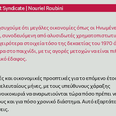
t Syndicate | Nouriel Roubini
ησυχούμε ότι μεγάλες οικονομίες όπως οι Ηνωμέν
η, συνοδευόμενη από αλυσιδωτές χρηματοπιστωτι
χειρότερα στοιχεία τόσο της δεκαετίας του 1970 
ρα στο παιχνίδι, με τις αγορές μετοχών να είναι π
ικό έδαφος.
 και οικονομικές προοπτικές για το επόμενο έτο
τελευταίους μήνες, με τους υπεύθυνους χάραξης
α νοικοκυριά να αναρωτιούνται τώρα πόσο πρέπει ν
υς και για πόσο χρονικό διάστημα. Αυτό εξαρτάτα
εις.