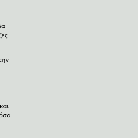
δα
ζες
την
και
 όσο