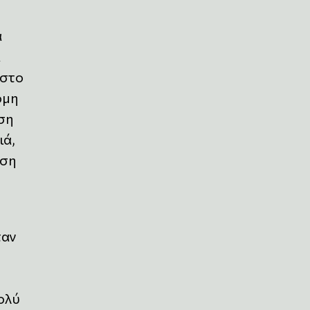
α
α
 στο
ομη
νση
ιά,
υση
ταν
ολύ