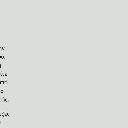
ην
ύ.
ή
ίτε
από
χο
ράς.
εζες
ι