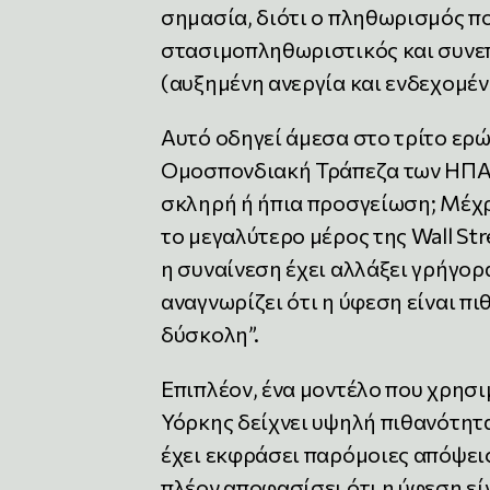
σημασία, διότι ο πληθωρισμός π
στασιμοπληθωριστικός και συνε
(αυξημένη ανεργία και ενδεχομέν
Αυτό οδηγεί άμεσα στο τρίτο ερώ
Ομοσπονδιακή Τράπεζα των ΗΠΑ κ
σκληρή ή ήπια προσγείωση; Μέχρ
το μεγαλύτερο μέρος της Wall St
η συναίνεση έχει αλλάξει γρήγορα
αναγνωρίζει ότι η ύφεση είναι πι
δύσκολη”.
Επιπλέον, ένα μοντέλο που χρησ
Υόρκης δείχνει υψηλή πιθανότητ
έχει εκφράσει παρόμοιες απόψεις
πλέον αποφασίσει ότι η ύφεση είν