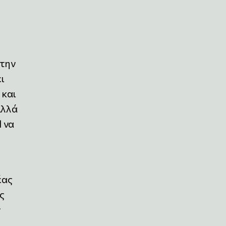
 την
ι
 και
Αλλά
l να
έας
ς
ν