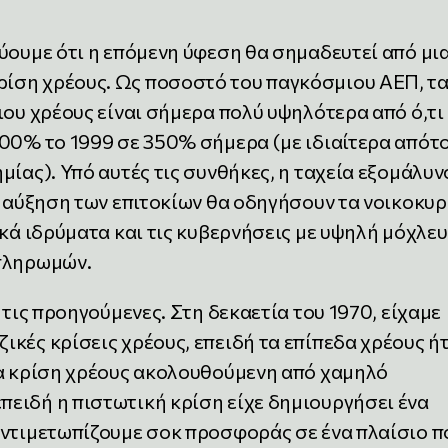
ύουμε ότι η επόμενη ύφεση θα σημαδευτεί από μι
ίση χρέους. Ως ποσοστό του παγκόσμιου ΑΕΠ, τ
ιου χρέους είναι σήμερα πολύ υψηλότερα από ό,τι
200% το 1999 σε 350% σήμερα (με ιδιαίτερα απότ
μίας). Υπό αυτές τις συνθήκες, η ταχεία εξομάλυ
η αύξηση των επιτοκίων θα οδηγήσουν τα νοικοκυρ
ικά ιδρύματα και τις κυβερνήσεις με υψηλή μόχλε
 πληρωμών.
 τις προηγούμενες. Στη δεκαετία του 1970, είχαμε
κές κρίσεις χρέους, επειδή τα επίπεδα χρέους ή
ια κρίση χρέους ακολουθούμενη από χαμηλό
ειδή η πιστωτική κρίση είχε δημιουργήσει ένα
αντιμετωπίζουμε σοκ προσφοράς σε ένα πλαίσιο π