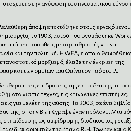
 στοχεύει στην ανύψωση του πνευματικού τόνου 
ιλελεύθερη άποψη επεκτάθηκε στους εργαζόμενου
 δημιουργία, το 1903, αυτού που ονομάστηκε Worke
θηκε από μετριοπαθείς μεταρρυθμιστές για να
ινωνία και την πολιτική. Η WEA, η οποία θεωρήθηκε
επαναστατικό μαρξισμό, έλαβε την έγκριση της
ουρ και των ομοίων του Ουίνστον Τσόρτσιλ.
λευθερωτικές επιδράσεις της εκπαίδευσης, οι οπο
θήματα για τις τέχνες, τις κοινωνικές επιστήμες,
ις για μελέτη της φύσης. Το 2003, σε ένα βιβλίο
ας της, ο Tony Blair έγραψε έναν πρόλογο. Μια μό
ης εκπαίδευσης ως αμφίδρομης διαδικασίας μεταξ
 των διαμορφωτών της ήταν ο R.H. Tawney και ο K