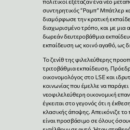
πολιτικοί εξέταζαν ένα νέο μετα
συντηρητικός “Ραμπ” Μπάτλερ κα
διαμόρφωσε την κρατική εκπαίδευ
διαχωρισμένο τρόπο, και με μια 
δωρεάν δευτεροβάθμια εκπαίδευσ
εκπαίδευση ως κοινό αγαθό, ως 
Το ζενίθ της φιλελεύθερης προοπτ
τριτοβάθμια εκπαίδευση. Πρόεδρο
οικονομολόγος στο LSE και ιδρυτι
κοινωνίας που έμελλε να παράγε
νεοφιλελεύθερη οικονομική επανά
έγκειται στο γεγονός ότι η έκθε
κλασικής άποψης. Απεικόνιζε το
είναι προσβάσιμο σε όλους όσους
εισέλθουν σε αυτό. Ήταν σταθερ