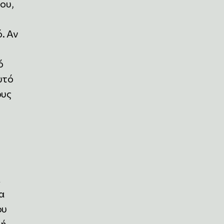
σου,
. Αν
ό
υτό
ους
α
α
ου
 ή