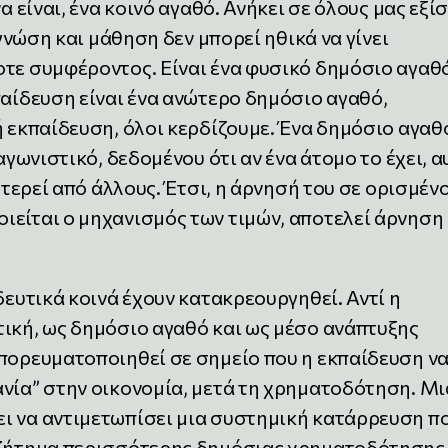
α είναι, ένα κοινό αγαθό. Ανήκει σε όλους μας εξί
 γνώση και μάθηση δεν μπορεί ηθικά να γίνει
τε συμφέροντος. Είναι ένα φυσικό δημόσιο αγαθό
παίδευση είναι ένα ανώτερο δημόσιο αγαθό,
ή εκπαίδευση, όλοι κερδίζουμε. Ένα δημόσιο αγαθ
ταγωνιστικό, δεδομένου ότι αν ένα άτομο το έχει, α
 στερεί από άλλους. Έτσι, η άρνησή του σε ορισμέν
ιείται ο μηχανισμός των τιμών, αποτελεί άρνηση
δευτικά κοινά έχουν κατακρεουργηθεί. Αντί η
τική, ως δημόσιο αγαθό και ως μέσο ανάπτυξης
μπορευματοποιηθεί σε σημείο που η εκπαίδευση ν
ανία” στην οικονομία, μετά τη χρηματοδότηση. Μι
ι να αντιμετωπίσει μια συστημική κατάρρευση π
 ζήτημα περισσότερης δημόσιας χρηματοδότησης