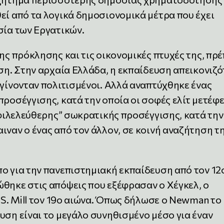
εί από τα λογικά δημοσιονομικά μέτρα που έχει
σία των Εργατικών.
ης πρόκλησης και τις οικονομικές πτυχές της, πρέ
υση. Στην αρχαία Ελλάδα, η εκπαίδευση απεικονιζό
 γίνονταν πολιτισμένοι. Αλλά αναπτύχθηκε ένας
προσέγγισης, κατά την οποία οι σοφές ελίτ μετέφ
 “φιλελεύθερης” σωκρατικής προσέγγισης, κατά την
ιναν ο ένας από τον άλλον, σε κοινή αναζήτηση τ
ο για την πανεπιστημιακή εκπαίδευση από τον 12
ώθηκε στις απόψεις που εξέφρασαν ο Χέγκελ, ο
J.S. Mill τον 19ο αιώνα. Όπως δήλωσε ο Newman το
υση είναι το μεγάλο συνηθισμένο μέσο για έναν