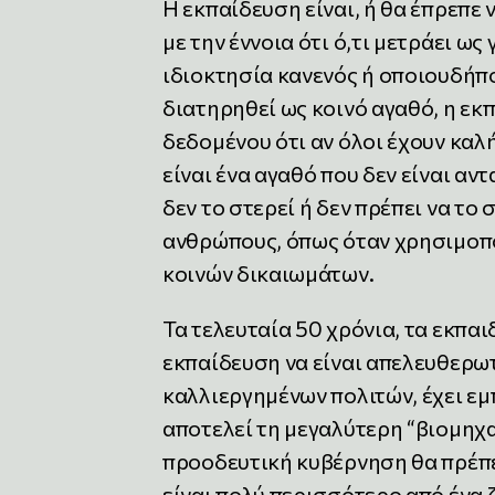
Η εκπαίδευση είναι, ή θα έπρεπε ν
με την έννοια ότι ό,τι μετράει ως
ιδιοκτησία κανενός ή οποιουδήπο
διατηρηθεί ως κοινό αγαθό, η εκ
δεδομένου ότι αν όλοι έχουν καλ
είναι ένα αγαθό που δεν είναι αν
δεν το στερεί ή δεν πρέπει να το
ανθρώπους, όπως όταν χρησιμοπο
κοινών δικαιωμάτων.
Τα τελευταία 50 χρόνια, τα εκπαι
εκπαίδευση να είναι απελευθερω
καλλιεργημένων πολιτών, έχει ε
αποτελεί τη μεγαλύτερη “βιομηχ
προοδευτική κυβέρνηση θα πρέπε
είναι πολύ περισσότερο από ένα