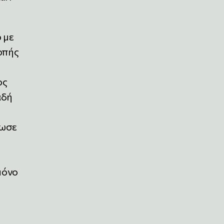
 με
οπής
ος
αδή
λωσε
μόνο