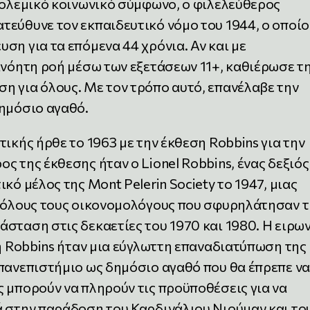
πολεμικό κοινωνικό σύμφωνο, ο φιλελεύθερος
τεύθυνε τον εκπαιδευτικό νόμο του 1944, ο οποίο
ση για τα επόμενα 44 χρόνια. Αν και με
ανόητη ροή μέσω των εξετάσεων 11+, καθιέρωσε τ
η για όλους. Με τον τρόπο αυτό, επανέλαβε την
δημόσιο αγαθό.
ικής ήρθε το 1963 με την έκθεση Robbins για την
ς της έκθεσης ήταν ο Lionel Robbins, ένας δεξιός
κό μέλος της Mont Pelerin Society το 1947, μιας
ι όλους τους οικονομολόγους που σφυρηλάτησαν 
σταση στις δεκαετίες του 1970 και 1980. Η ειρω
ση Robbins ήταν μια εύγλωττη επαναδιατύπωση της
 πανεπιστήμιο ως δημόσιο αγαθό που θα έπρεπε να
 μπορούν να πληρούν τις προϋποθέσεις για να
ά στην παράδοση του Καρδινάλιου Νιούμαν και το