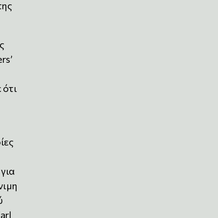
της
ς
rs’
 ότι
ίες
 για
νιμη
ύ
arl