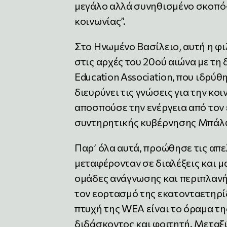
μεγάλο αλλά συνηθισμένο σκοπό-
κοινωνίας”.
Στο Ηνωμένο Βασίλειο, αυτή η φ
στις αρχές του 20ού αιώνα με τη
Education Association, που ιδρύ
διευρύνει τις γνώσεις για την κο
αποσπούσε την ενέργεια από τον 
συντηρητικής κυβέρνησης Μπάλφ
Παρ’ όλα αυτά, προώθησε τις απε
μεταφέρονταν σε διαλέξεις και μα
ομάδες ανάγνωσης και περιπλανήσε
τον εορτασμό της εκατονταετηρίδ
πτυχή της WEA είναι το όραμα τ
διδάσκοντος και φοιτητή. Μεταξύ