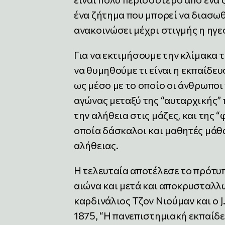
ένα ζήτημα που μπορεί να διασωθ
ανακοινώσει μέχρι στιγμής η ηγε
Για να εκτιμήσουμε την κλίμακα τ
να θυμηθούμε τι είναι η εκπαίδε
ως μέσο με το οποίο οι άνθρωποι
αγώνας μεταξύ της “αυταρχικής” 
την αλήθεια στις μάζες, και της
οποία δάσκαλοι και μαθητές μάθα
αλήθειας.
Η τελευταία αποτέλεσε το πρότυπ
αιώνα και μετά και αποκρυσταλλ
καρδινάλιος Τζον Νιούμαν και ο 
1875, “Η πανεπιστημιακή εκπαίδε