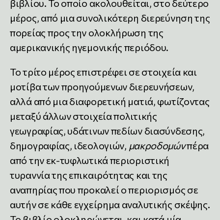
βιβλίου. Το οποίο ακολουθείται, στο δεύτερο
μέρος, από μια συνολικότερη διερεύνηση της
πορείας προς την ολοκλήρωση της
αμερικανικής ηγεμονικής περιόδου.
Το τρίτο μέρος επιστρέφει σε στοιχεία και
μοτίβα των προηγούμενων διερευνήσεων,
αλλά από μια διαφορετική ματιά, φωτίζοντας
μεταξύ άλλων στοιχεία πολιτικής
γεωγραφίας, υδάτινων πεδίων διασύνδεσης,
δημογραφίας, ιδεολογιών,
μακροδομών
πέρα
από την εκ-τυφλωτικά περιοριστική
τυραννία της επικαιρότητας και της
αναπηρίας που προκαλεί ο περιορισμός σε
αυτήν σε κάθε εγχείρημα αναλυτικής σκέψης.
Το βιβλίο ολοκληρώνεται, και κατά μία