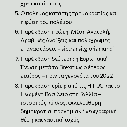
χρεωκοπία τους
Ο πόλεμος κατά της τρομοκρατίας και
η φύση του πολέμου
Παρέκβαση πρώτη: Μέση Ανατολή,
Αραβικές Ανοίξεις και πολύχρωμες
επαναστάσεις – sictransitgloriamundi
Παρέκβαση δεύτερη: η Ευρωπαϊκή
Ένωση μετά το Brexit ως ο έτερος
εταίρος – πριν τα γεγονότα του 2022
Παρέκβαση τρίτη: από τις Η.Π.Α. και το
Ηνωμένο Βασίλειο στη Γαλλία –
ιστορικός κύκλος, φιλελεύθερη
δημοκρατία, προνομιακή γεωγραφική
θέση και ναυτική ισχύς