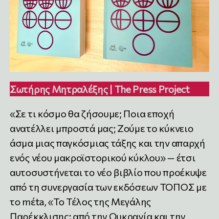
Σωτήρης Μητραλέξης | The Press Project
«Σε τι κόσμο θα ζήσουμε; Ποια εποχή
ανατέλλει μπροστά μας; Ζούμε το κύκνειο
άσμα μιας παγκόσμιας τάξης και την απαρχή
ενός νέου μακροϊστορικού κύκλου» — έτσι
αυτοσυστήνεται το νέο βιβλίο που προέκυψε
από τη συνεργασία των εκδόσεων ΤΟΠΟΣ με
το mέta, «Το Τέλος της Μεγάλης
Παρέκκλισης: από την Ουκρανία και την