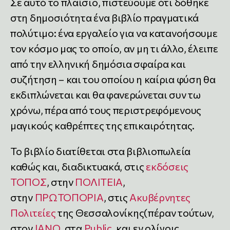
Σε αυτό το πλαίσιο, πιστεύουμε ότι δόθηκε
στη δημοσιότητα ένα βιβλίο πραγματικά
πολύτιμο: ένα εργαλείο για να κατανοήσουμε
τον κόσμο μας το οποίο, αν μη τι άλλο, έλειπε
από την ελληνική δημόσια σφαίρα και
συζήτηση – και του οποίου η καίρια φύση θα
εκδιπλώνεται και θα φανερώνεται συν τω
χρόνω, πέρα από τους περιστρεφόμενους
μαγικούς καθρέπτες της επικαιρότητας.
Το βιβλίο διατίθεται στα βιβλιοπωλεία
καθώς και, διαδικτυακά, στις
εκδόσεις
ΤΟΠΟΣ
, στην
ΠΟΛΙΤΕΙΑ
,
στην
ΠΡΩΤΟΠΟΡΙΑ
, στις
Ακυβέρνητες
Πολιτείες
της Θεσσαλονίκης(πέραν τούτων,
στον
ΙΑΝΟ
, στα
Public
, και εν ολίγοις