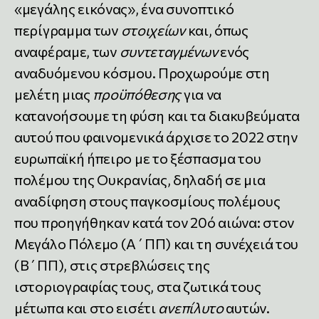
«μεγάλης εικόνας», ένα συνοπτικό
περίγραμμα των
στοιχείων
και, όπως
αναφέραμε, των
συντεταγμένων
ενός
αναδυόμενου κόσμου. Προχωρούμε στη
μελέτη μιας
προϋπόθεσης
για να
κατανοήσουμε τη φύση και τα διακυβεύματα
αυτού που φαινομενικά άρχισε το 2022 στην
ευρωπαϊκή ήπειρο με το ξέσπασμα του
πολέμου της Ουκρανίας, δηλαδή σε μια
αναδίφηση στους παγκοσμίους πολέμους
που προηγήθηκαν κατά τον 20ό αιώνα: στον
Μεγάλο Πόλεμο (Α΄ΠΠ) και τη συνέχειά του
(Β΄ΠΠ), στις στρεβλώσεις της
ιστοριογραφίας τους, στα ζωτικά τους
μέτωπα και στο εισέτι
ανεπίλυτο
αυτών.