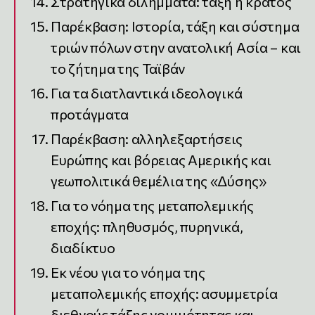
Στρατηγικά διλήμματα: τάξη ή κράτος
Παρέκβαση: Ιστορία, τάξη και σύστημα
τριών πόλων στην ανατολική Ασία – και
το ζήτημα της Ταϊβάν
Για τα διατλαντικά ιδεολογικά
προτάγματα
Παρέκβαση: αλληλεξαρτήσεις
Ευρώπης και βόρειας Αμερικής και
γεωπολιτικά θεμέλια της «Δύσης»
Για το νόημα της μεταπολεμικής
εποχής: πληθυσμός, πυρηνικά,
διαδίκτυο
Εκ νέου για το νόημα της
μεταπολεμικής εποχής: ασυμμετρία
διεθνούς τάξης νομιμότητας και