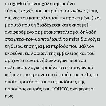
στοχοθεσία ενασχόλησης με ένα
εύρος
εποχής
που μετριέται σε
αιώνες
(τους
αιώνες του καπιταλισμού, εν προκειμένω) και
με αυτό που τη διαδέχεται και εκκρεμεί∙
αναφερόμενο σε μετακαπιταλισμό, δηλαδή
στα
μετά-τον-καπιταλισμό
, το mέta διανοίγει
τη διερώτηση για μια περίοδο που μάλλον
εκφεύγει των ορίων, της εμβέλειας και του
ορίζοντα των συνήθων λόγων περί του
πολιτικού. Συγκεκριμένα, στο εισαγωγικό
κείμενο του ερευνητικού τομέα του mέta, το
οποίο προτάσσεται στις εκδόσεις της
παρούσας σειράς του ΤΟΠΟΥ, αναφέρεται
πως