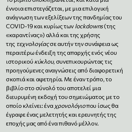
έννοια επιστεγάζεται, με μια επιλογική
ανάγνωση των εξελίξεων της πανδημίας του
COVID-19 και κυρίως των
lockdowns
(της
«καραντίνας») αλλά και της χρήσης
της
τεχνολογίας
σε αυτήν την συνάφεια ως
περαιτέρω ένδειξη της απαρχής ενός νέου
ιστορικού
κύκλου
, συνεπικουρώντας τις
προηγούμενες αναγνώσεις από διαφορετική
σκοπιά και αφετηρία. Με έναν τρόπο, το
βιβλίο στο σύνολό του αποτελεί μια
διευρυμένη εκδοχή του σημειώματος με το
οποίο κλείνει: ένα
χρονολόγιο
που ίσως θα
έγραφε ένας μελετητής και ερευνητής της
εποχής μας από ένα πιθανό μέλλον.