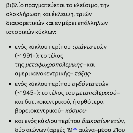
βιβλίο πραγματεύεται το κλείσιμο, την
ολοκλήρωση και έκλειψη, τριών
διαφορετικών και εν μέρει επάλληλων
ιστορικών κύκλων:
ενός κύκλου περίπου
τριάντα
ετών
(~1991–): το τέλος
της
μεταψυχροπολεμικής
–και
αμερικανοκεντρικής–
τάξης
∙
ενός κύκλου περίπου
ογδόντα
ετών
(~1945–): το τέλος του
μεταπολεμικού
–
και δυτικοκεντρικού, ή ορθότερα
βορειοκεντρικού–
κόσμου
∙
και ενός κύκλου περίπου
διακοσίων ετών
,
ου
δύο αιώνων (αρχές 19
αιώνα–μέσα 21ου