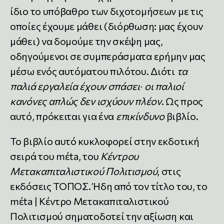
ίδιο το υπόβαθρο των διχοτομήσεων με τις
οποίες έχουμε μάθει (διόρθωση: μας έχουν
μάθει) να δομούμε την σκέψη μας,
οδηγούμενοι σε συμπεράσματα ερήμην μας
μέσω ενός αυτόματου πιλότου. Διότι
τα
παλιά εργαλεία έχουν σπάσει∙ οι παλιοί
κανόνες απλώς δεν ισχύουν πλέον
. Ως προς
αυτό, πρόκειται για ένα
επικίνδυνο
βιβλίο.
Το βιβλίο αυτό κυκλοφορεί στην εκδοτική
σειρά του mέta, του
Κέντρου
Μετακαπιταλιστικού Πολιτισμού
, στις
εκδόσεις ΤΟΠΟΣ. Ήδη από τον τίτλο του, το
mέta | Κέντρο Μετακαπιταλιστικού
Πολιτισμού σηματοδοτεί την αξίωση και