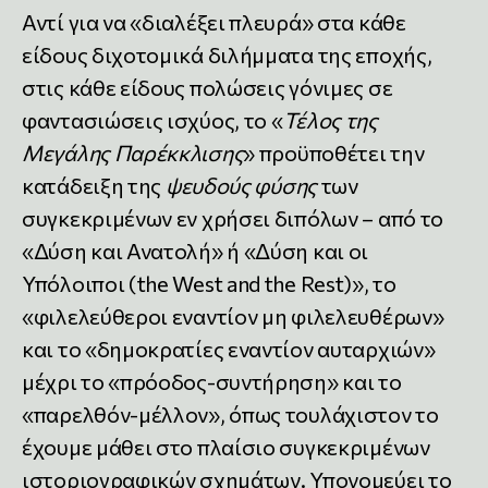
Αντί για να «διαλέξει πλευρά» στα κάθε
είδους διχοτομικά διλήμματα της εποχής,
στις κάθε είδους πολώσεις γόνιμες σε
φαντασιώσεις ισχύος, το «
Τέλος της
Μεγάλης Παρέκκλισης
» προϋποθέτει την
κατάδειξη της
ψευδούς φύσης
των
συγκεκριμένων εν χρήσει διπόλων – από το
«Δύση και Ανατολή» ή «Δύση και οι
Υπόλοιποι (the West and the Rest)», το
«φιλελεύθεροι εναντίον μη φιλελευθέρων»
και το «δημοκρατίες εναντίον αυταρχιών»
μέχρι το «πρόοδος-συντήρηση» και το
«παρελθόν-μέλλον», όπως τουλάχιστον το
έχουμε μάθει στο πλαίσιο συγκεκριμένων
ιστοριογραφικών σχημάτων. Υπονομεύει το