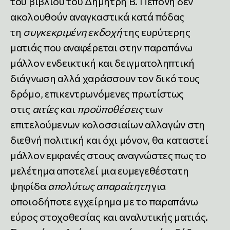
του βιβλίου του Δημήτρη Β. Πεπόνη δεν
ακολουθούν αναγκαστικά κατά πόδας
τη
συγκεκριμένη εκδοχή
της ευρύτερης
ματιάς που αναφέρεται στην παραπάνω
μάλλον ενδεικτική και δειγματοληπτική
διάγνωση αλλά χαράσσουν τον δικό τους
δρόμο, επικεντρωνόμενες πρωτίστως
στις
αιτίες
και
προϋποθέσεις
των
επιτελούμενων κολοσσιαίων αλλαγών στη
διεθνή πολιτική και όχι μόνον, θα καταστεί
μάλλον εμφανές στους αναγνώστες πως το
μελέτημα αποτελεί μια ευμεγεθέστατη
ψηφίδα
απολύτως απαραίτητη
για
οποιοδήποτε εγχείρημα με το παραπάνω
εύρος στοχοθεσίας και αναλυτικής ματιάς.