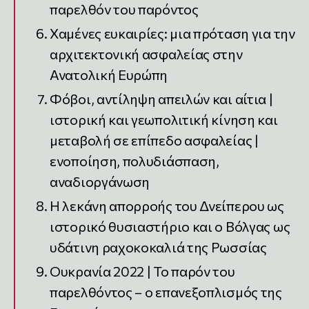
παρελθόν του παρόντος
Χαμένες ευκαιρίες: μια πρόταση για την
αρχιτεκτονική ασφαλείας στην
Ανατολική Ευρώπη
Φόβοι, αντίληψη απειλών και αίτια |
ιστορική και γεωπολιτική κίνηση και
μεταβολή σε επίπεδο ασφαλείας |
ενοποίηση, πολυδιάσπαση,
αναδιοργάνωση
Η λεκάνη απορροής του Δνείπερου ως
ιστορικό θυσιαστήριο και ο Βόλγας ως
υδάτινη ραχοκοκαλιά της Ρωσσίας
Ουκρανία 2022 | Το παρόν του
παρελθόντος – ο επανεξοπλισμός της