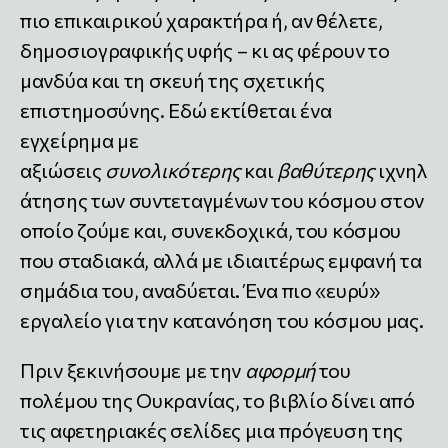
πιο επικαιρικού χαρακτήρα ή, αν θέλετε,
δημοσιογραφικής υφής – κι ας φέρουν το
μανδύα και τη σκευή της σχετικής
επιστημοσύνης. Εδώ εκτίθεται ένα
εγχείρημα με
αξιώσεις
συνολικότερης
και
βαθύτερης
ιχνηλ
άτησης των συντεταγμένων του κόσμου στον
οποίο ζούμε και, συνεκδοχικά, του κόσμου
που σταδιακά, αλλά με ιδιαιτέρως εμφανή τα
σημάδια του, αναδύεται. Ένα πιο «ευρύ»
εργαλείο για την κατανόηση του κόσμου μας.
Πριν ξεκινήσουμε με την
αφορμή
του
πολέμου της Ουκρανίας, το βιβλίο δίνει από
τις αφετηριακές σελίδες μια πρόγευση της