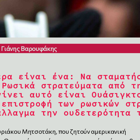
Γιάνης Βαρουφάκης
ερα είναι ένα: Να σταματή
 Ρωσικά στρατεύματα από τ
γίνει αυτό είναι Ουάσιγκτ
 επιστροφή των ρωσικών στ
άλλαγμα την ουδετερότητα 
υριάκου Μητσοτάκη, που ζητούν αμερικανική