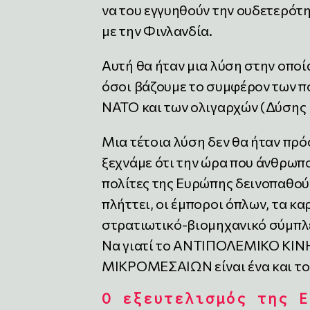
να του εγγυηθούν την ουδετερότ
με την Φινλανδία.
Αυτή θα ήταν μια λύση στην οπο
όσοι βάζουμε το συμφέρον των π
ΝΑΤΟ και των ολιγαρχών (Δύσης 
Μια τέτοια λύση δεν θα ήταν πρό
ξεχνάμε ότι την ώρα που άνθρωπ
πολίτες της Ευρώπης δεινοπαθούν
πλήττει, οι έμποροι όπλων, τα καρ
στρατιωτικό-βιομηχανικό σύμπλε
Να γιατί το ΑΝΤΙΠΟΛΕΜΙΚΟ Κ
ΜΙΚΡΟΜΕΣΑΙΩΝ είναι ένα και το
Ο εξευτελισμός της Ε