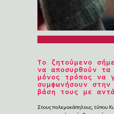
Το ζητούμενο σήμ
να αποσυρθούν τα
μόνος τρόπος να 
συμφωνήσουν στην
βάση τους με αντ
Στους πολεμοκάπηλους, τύπου Κ