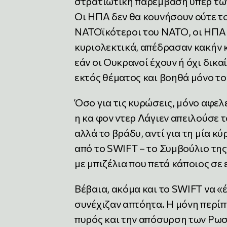
στρατιωτική παρέμβαση υπέρ των
Οι ΗΠΑ δεν θα κουνήσουν ούτε το
ΝΑΤΟϊκότεροι του ΝΑΤΟ, οι ΗΠΑ δ
κυριολεκτικά, απέδρασαν κακήν κ
εάν οι Ουκρανοί έχουν ή όχι δικα
εκτός θέματος και βοηθά μόνο το
Όσο για τις κυρώσεις, μόνο αφελε
η κα φον ντερ Λάγιεν απειλούσε 
αλλά το βράδυ, αντί για τη μία 
από το SWIFT – το Συμβούλιο τ
με μπιζέλια που πετά κάποιος σε
Βέβαια, ακόμα και το SWIFT να «
συνέχιζαν απτόητα. Η μόνη περί
πυρός και την απόσυρση των Ρωσ