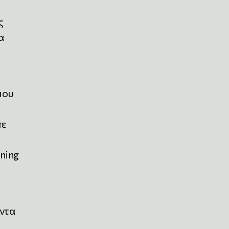
ς
α
μου
πε
ning
ντα