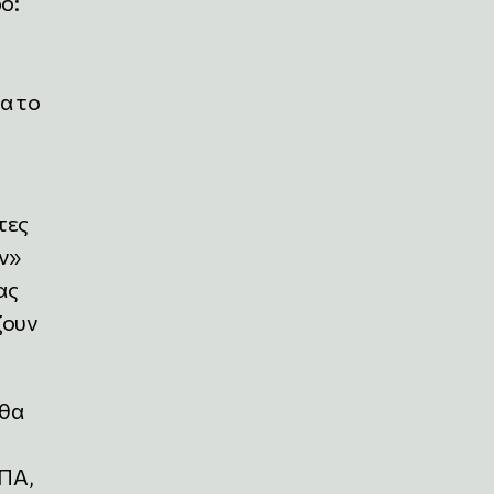
ό:
α το
τες
ν»
ας
ζουν
 θα
ΗΠΑ,