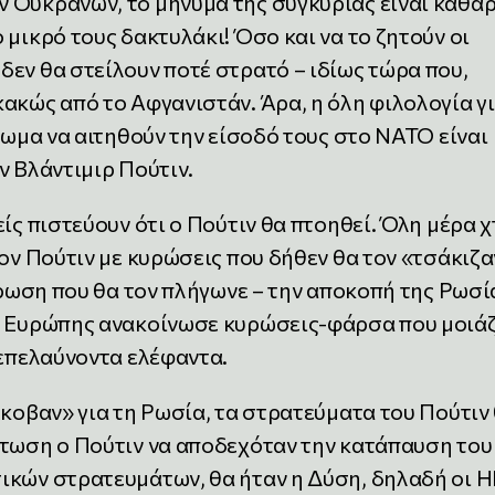
 Ουκρανών, το μήνυμα της συγκυρίας είναι καθαρ
 μικρό τους δακτυλάκι! Όσο και να το ζητούν οι
εν θα στείλουν ποτέ στρατό – ιδίως τώρα που,
ακώς από το Αφγανιστάν. Άρα, η όλη φιλολογία γι
ίωμα να αιτηθούν την είσοδό τους στο ΝΑΤΟ είναι
ν Βλάντιμιρ Πούτιν.
ίς πιστεύουν ότι ο Πούτιν θα πτοηθεί. Όλη μέρα χ
τον Πούτιν με κυρώσεις που δήθεν θα τον «τσάκιζα
κύρωση που θα τον πλήγωνε – την αποκοπή της Ρωσί
ης Ευρώπης ανακοίνωσε κυρώσεις-φάρσα που μοιά
 επελαύνοντα ελέφαντα.
έκοβαν» για τη Ρωσία, τα στρατεύματα του Πούτιν
πτωση ο Πούτιν να αποδεχόταν την κατάπαυση του
ικών στρατευμάτων, θα ήταν η Δύση, δηλαδή οι 