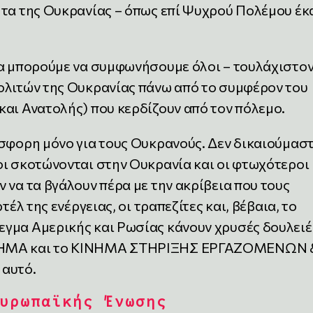
ητα της Ουκρανίας – όπως επί Ψυχρού Πολέμου έκ
ία μπορούμε να συμφωνήσουμε όλοι – τουλάχιστο
ολιτών της Ουκρανίας πάνω από το συμφέρον του
και Ανατολής) που κερδίζουν από τον πόλεμο.
σφορη μόνο για τους Ουκρανούς. Δεν δικαιούμαστ
οι σκοτώνονται στην Ουκρανία και οι φτωχότεροι
 να τα βγάλουν πέρα με την ακρίβεια που τους
τέλ της ενέργειας, οι τραπεζίτες και, βέβαια, το
γμα Αμερικής και Ρωσίας κάνουν χρυσές δουλειέ
ΙΝΗΜΑ και το ΚΙΝΗΜΑ ΣΤΗΡΙΞΗΣ ΕΡΓΑΖΟΜΕΝΩΝ 
 αυτό.
υρωπαϊκής Ένωσης