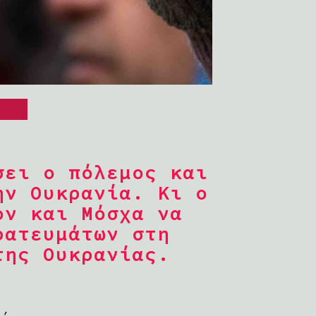
σει ο πόλεμος και
ην Ουκρανία. Κι ο
ον και Μόσχα να
ρατευμάτων στη
της Ουκρανίας.