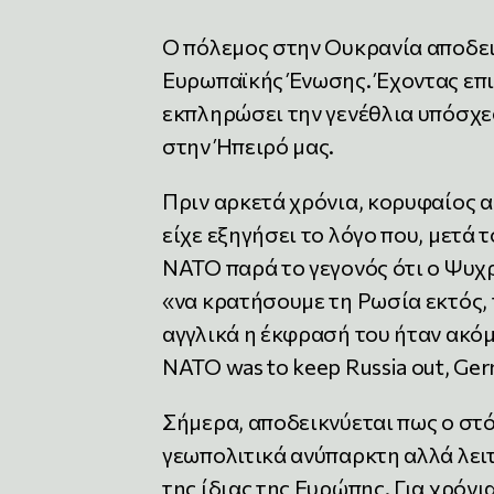
Ο πόλεμος στην Ουκρανία αποδεικ
Ευρωπαϊκής Ένωσης. Έχοντας επιλ
εκπληρώσει την γενέθλια υπόσχε
στην Ήπειρό μας.
Πριν αρκετά χρόνια, κορυφαίος 
είχε εξηγήσει το λόγο που, μετά 
ΝΑΤΟ παρά το γεγονός ότι ο Ψυχρ
«να κρατήσουμε τη Ρωσία εκτός, 
αγγλικά η έκφρασή του ήταν ακόμ
NATO was to keep Russia out, Ger
Σήμερα, αποδεικνύεται πως ο στό
γεωπολιτικά ανύπαρκτη αλλά λει
της ίδιας της Ευρώπης. Για χρόνι