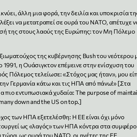
νύει, άλλη μια φορά, την δειλία και υποκρισία τη
έξει να μετατραπεί σε ουρά του ΝΑΤΟ, απέτυχε ν
σή της στους λαούς της Ευρώπης: τον Μη Πόλεμο
αξιωματούχος της κυβέρνησης Bush του νεότερου 
το 1991, η Ουάσιγκτον επέμεινε στην ενίσχυση του
ός Πόλεμος τελείωσε: «Στόχος μας ήταν», μου εί
την Γερμανία κάτω και τις ΗΠΑ από πάνω!» [Στα
α πιο εντυπωσιακά χυδαία: The purpose of maintai
many down and the US on top.]
χος των ΗΠΑ εξετελέσθη: Η ΕΕ είναι όχι μόνο
τουργεί ως «λαγός» των ΗΠΑ κόντρα στα συμφέρο
α τώρα, ως ουρά του ΝΑΤΟ, οι ηγέτες της ΕΕ