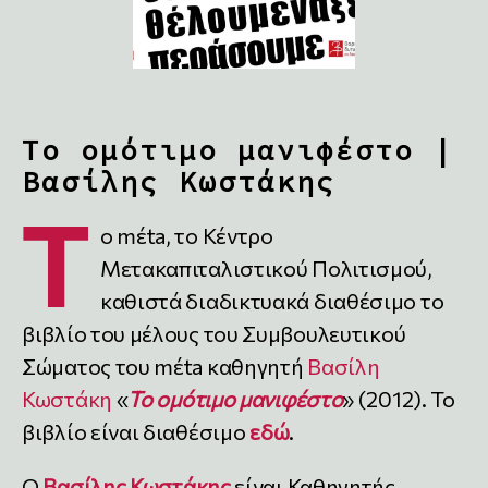
Το ομότιμο μανιφέστο |
Βασίλης Κωστάκης
Τ
ο mέta, το Κέντρο
Μετακαπιταλιστικού Πολιτισμού,
καθιστά διαδικτυακά διαθέσιμο το
βιβλίο του μέλους του Συμβουλευτικού
Σώματος του mέta καθηγητή
Βασίλη
Κωστάκη
«
Το ομότιμο μανιφέστο
» (2012). Το
βιβλίο είναι διαθέσιμο
εδώ
.
Ο
Βασίλης Κωστάκης
είναι Καθηγητής