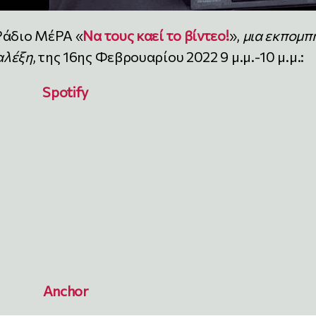
Ράδιο ΜέΡΑ «
Να τους καεί το βίντεο!
»,
μια εκπομπ
αλέξη
, της 16ης Φεβρουαρίου 2022 9 μ.μ.-10 μ.μ.:
Spotify
Anchor