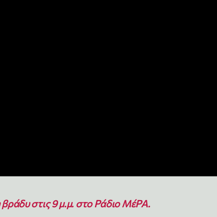
βράδυ στις 9 μ.μ. στο Ράδιο ΜέΡΑ.