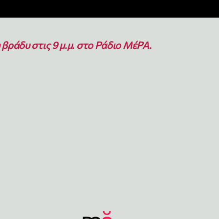
βράδυ στις 9 μ.μ. στο Ράδιο ΜέΡΑ.