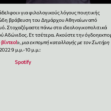
άδελφοι» για φιλολογικούς λόγους ποιητικής
ειώδη βράβευση του Δημάρχου Αθηναίων από
μό. Στοχαζόμαστε πάνω στα ιδεολογικοπολιτικά
ύ Αδώνιδος. Ετ τσέτερα. Ακούστε την όγδοηεκπο
 βίντεο!
»,
μια εκπομπή καταλλαγής με τον Σωτήρη
2022 9 μ.μ.-10 μ.μ.:
Spotify