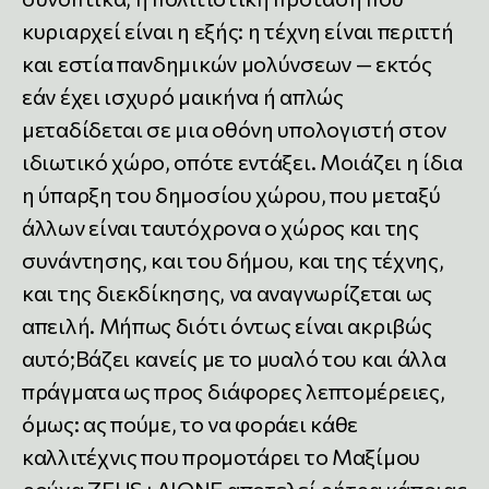
κυριαρχεί είναι η εξής: η τέχνη είναι περιττή
και εστία πανδημικών μολύνσεων — εκτός
εάν έχει ισχυρό μαικήνα ή απλώς
μεταδίδεται σε μια οθόνη υπολογιστή στον
ιδιωτικό χώρο, οπότε εντάξει. Μοιάζει η ίδια
η ύπαρξη του δημοσίου χώρου, που μεταξύ
άλλων είναι ταυτόχρονα ο χώρος και της
συνάντησης, και του δήμου, και της τέχνης,
και της διεκδίκησης, να αναγνωρίζεται ως
απειλή. Μήπως διότι όντως είναι ακριβώς
αυτό;Βάζει κανείς με το μυαλό του και άλλα
πράγματα ως προς διάφορες λεπτομέρειες,
όμως: ας πούμε, το να φοράει κάθε
καλλιτέχνις που προμοτάρει το Μαξίμου