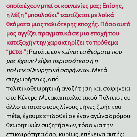
οποία έχουν μπεί οι κοινωνίες μας; Επίσης,
η λέξη “μπουλούκι” ταυτίζεται με λαϊκά
θεάματα μιας παλιότερης εποχής. Πόσο αυτό
μας αγγίζει πραγματικά σε μια εποχή που
κατεξοχήν την χαρακτηρίζει το πρόθεμα
“μετα-”;
Ρωτάτε εάν «
είναι τα θεάματα που
μας έχουν λείψει περισσότερο ή η
πολιτικοθεωρητική σαφήνεια
». Μετά
συγχωρήσεως, από
πολιτικοθεωρητική αναζήτηση και σαφήνεια
στο Κέντρο Μετακαπιταλιστικού Πολιτισμού
άλλο τίποτα: στους λίγους μήνες ζωής του
mέta, έχουμε επιδοθεί σε έναν αγώνα δρόμου
θεωρητικών συζητήσεων, τόσο για την
επικαιρότητα όσο, κυρίως, επέκεινα αυτής: