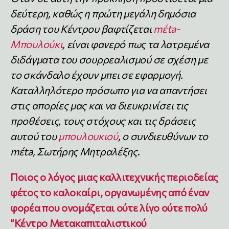
δεύτερη, καθώς η πρώτη μεγάλη δημόσια
δράση του Κέντρου βαφτίζεται
mέta-
Μπουλούκι
, είναι φανερό πως τα λατρεμένα
διδάγματα του σουρρεαλισμού σε σχέση με
το σκάνδαλο έχουν μπει σε εφαρμογή.
Καταλληλότερο πρόσωπο για να απαντήσει
στις απορίες μας και να διευκρινίσει τις
προθέσεις, τους στόχους και τις δράσεις
αυτού του
μπουλουκιού
, ο συνδιευθύνων το
mέta, Σωτήρης Μητραλέξης
.
Ποιος ο λόγος μιας καλλιτεχνικής περιοδείας
φέτος το καλοκαίρι, οργανωμένης από έναν
φορέα που ονομάζεται ούτε λίγο ούτε πολύ
“Κέντρο Μετακαπιταλιστικού