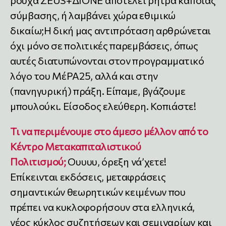
ρούχα ZEUS+ΔΙΟΝΕ αποτελεί ρήτρα κάποιας
σύμβασης, ή λαμβάνει χώρα εθιμικώ
δικαίω;Η δική μας αντιπρόταση αρθρώνεται
όχι μόνο σε πολιτικές παρεμβάσεις, όπως
αυτές διατυπώνονται στον προγραμματικό
λόγο του ΜέΡΑ25, αλλά και στην
(πανηγυρική) πράξη. Είπαμε, βγάζουμε
μπουλούκι. Είσοδος ελεύθερη. Κοπιάστε!
Τι να περιμένουμε στο άμεσο μέλλον από το
Κέντρο Μετακαπιταλιστικού
Πολιτισμού;
Ουυυυ, όρεξη νά’χετε!
Επίκεινται εκδόσεις, μεταφράσεις
σημαντικών θεωρητικών κειμένων που
πρέπει να κυκλοφορήσουν στα ελληνικά,
νέος κύκλος συζητήσεων και σεμιναρίων και