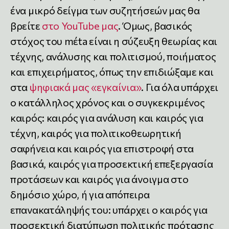
ένα μικρό δείγμα των συζητήσεών μας θα
βρείτε
στο YouTube μας
. Όμως, βασικός
στόχος του mέta είναι η σύζευξη θεωρίας και
τέχνης, ανάλυσης και πολιτισμού, ποιήματος
και επιχειρήματος, όπως την επιδιώξαμε και
στα
ψηφιακά μας «εγκαίνια»
. Για όλα υπάρχει
ο κατάλληλος χρόνος και ο συγκεκριμένος
καιρός: καιρός για ανάλυση και καιρός για
τέχνη, καιρός για πολιτικοθεωρητική
σαφήνεια και καιρός για επιστροφή στα
βασικά, καιρός για προσεκτική επεξεργασία
προτάσεων και καιρός για άνοιγμα στο
δημόσιο χώρο, ή για απόπειρα
επανακατάληψής του: υπάρχει ο καιρός για
προσεκτική διατύπωση πολιτικής πρότασης