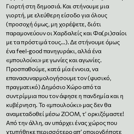
Γιορτή στη δημοσιά. Και στήνουμε μια
γιορτή, με ελεύθερη είσοδο για όλους
(προσοχή όμως, μη χορέψετε, διότι
παραμονεύουν οι Χαρδαλείς και Φα(ρι)σαίοι
με τα πρόστιμά τους…). Δε στήνουμε όμως
ένα feel-good πανηγυράκι, αλλά ένα
«μπουλούκι» με γωνίες και αγωνίες.
Προσπαθούμε, κατά μία έννοια, να
επανασυναρμολογήσουμε τον (φυσικό,
πραγματικό) Δημόσιο Χώρο από τα
συντρίμμια που τον άφησε η πανδημία και η
κυβέρνηση. Το «μπουλούκι» μας δεν θα
αναμεταδοθεί μέσω ΖΟΟΜ, τ’ ορκιζόμαστε!
Από την άλλη, αν υπάρχει ένας χώρος που
χτυπήθηκε περισσότερο απ’ οποιονδήποτε