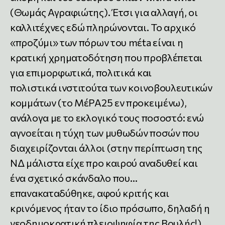
(Θωμάς Αγραφιώτης). Έτσι για αλλαγή, οι
καλλιτέχνες εδώ πληρώνονται. Το αρχικό
«προζύμι» των πόρων του mέta είναι η
κρατική χρηματοδότηση που προβλέπεται
για επιμορφωτικά, πολιτικά και
πολιστικά ινστιτούτα των κοινοβουλευτικών
κομμάτων (το ΜέΡΑ25 εν προκειμένω),
ανάλογα με το εκλογικό τους ποσοστό: ενώ
αγνοείται η τύχη των μυθωδών ποσών που
διαχειρίζονται άλλοι (στην περίπτωση της
ΝΔ μάλιστα είχε προ καιρού αναδυθεί και
ένα σχετικό σκάνδαλο που…
επανακαταδύθηκε, αφού κριτής και
κρινόμενος ήταν το ίδιο πρόσωπο, δηλαδή η
νεοδημοκρατική πλειοψηφία της Βουλής!),