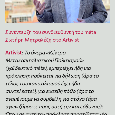
Συνέντευξη του συνδιευθυντή του mέta
Σωτήρη Μητραλέξη στο Artivist
Artivist
:
Το όνομα «Κέντρο
Μετακαπιταλιστικού Πολιτισμού»
(χαϊδευτικό mέta), εμπεριέχει ήδη μια
πρόκληση: πρόκειται για δήλωση (άρα το
τέλος του καπιταλισμού έχει ήδη
συντελεστεί), για ευσεβή πόθο (άρα το
αναμένουμε να συμβεί) η για στόχο (άρα
αγωνιζόμαστε προς αυτή την κατεύθυνση);
Όταν σε αυτή την πρόκληση προστίθεται μία