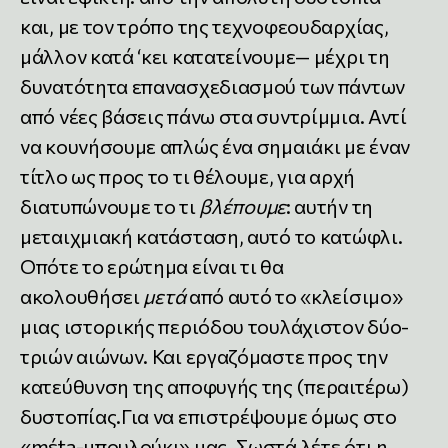
και, με τον τρόπο της τεχνοφεουδαρχίας,
μάλλον κατά ‘κει κατατείνουμε— μέχρι τη
δυνατότητα επανασχεδιασμού των πάντων
από νέες βάσεις πάνω στα συντρίμμια. Αντί
να κουνήσουμε απλώς ένα σημαιάκι με έναν
τίτλο ως προς το τι θέλουμε, για αρχή
διατυπώνουμε το τι
βλέπουμε
: αυτήν τη
μεταιχμιακή κατάσταση, αυτό το κατώφλι.
Οπότε το ερώτημα είναι τι θα
ακολουθήσει
μετά
από αυτό το «κλείσιμο»
μιας ιστορικής περιόδου τουλάχιστον δύο-
τριών αιώνων. Και εργαζόμαστε προς την
κατεύθυνση της αποφυγής της (περαιτέρω)
δυστοπίας.Για να επιστρέψουμε όμως στο
«mέta-μπουλούκι» μας. Σωστά λέτε ότι η