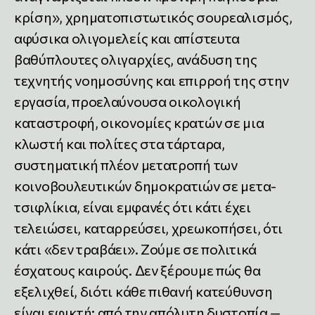
κρίση», χρηματοπιστωτικός σουρεαλισμός,
αφύσικα ολιγομελείς και απίστευτα
βαθύπλουτες ολιγαρχίες, ανάδυση της
τεχνητής νοημοσύνης και επιρροή της στην
εργασία, προελαύνουσα οικολογική
καταστροφή, οικονομίες κρατών σε μια
κλωστή και πολίτες στα τάρταρα,
συστηματική πλέον μετατροπή των
κοινοβουλευτικών δημοκρατιών σε μετα-
τσιφλίκια, είναι εμφανές ότι κάτι έχει
τελειώσει, καταρρεύσει, χρεωκοπήσει, ότι
κάτι «δεν τραβάει». Ζούμε σε πολιτικά
έσχατους καιρούς. Δεν ξέρουμε πώς θα
εξελιχθεί, διότι κάθε πιθανή κατεύθυνση
είναι εφικτή: από την απόλυτη δυστοπία —