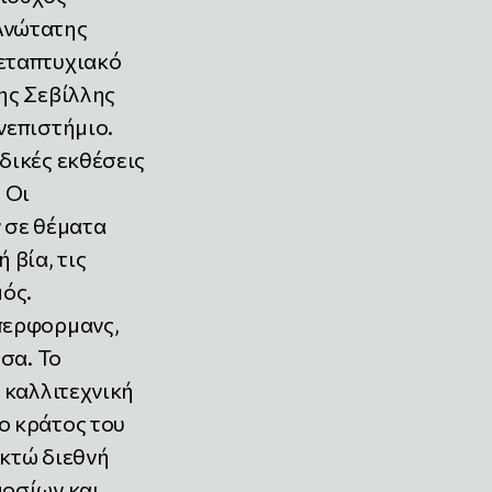
Ανώτατης
μεταπτυχιακό
ης Σεβίλλης
νεπιστήμιο.
δικές εκθέσεις
 Οι
ν σε θέματα
 βία, τις
μός.
 περφορμανς,
έσα. Το
ν καλλιτεχνική
ο κράτος του
οκτώ διεθνή
μοσίων και