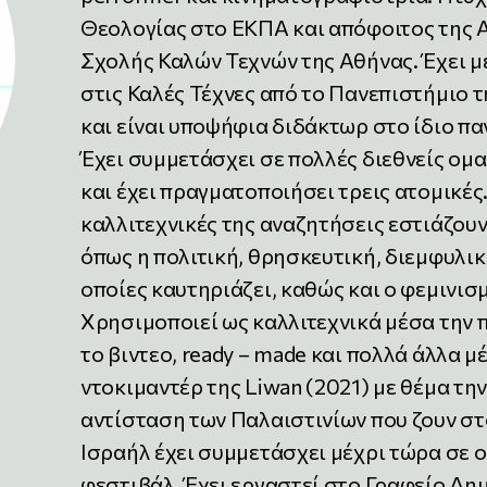
Θεολογίας στο ΕΚΠΑ και απόφοιτος της 
Σχολής Καλών Τεχνών της Αθήνας. Έχει 
στις Καλές Τέχνες από το Πανεπιστήμιο τ
και είναι υποψήφια διδάκτωρ στο ίδιο πα
Έχει συμμετάσχει σε πολλές διεθνείς ομα
και έχει πραγματοποιήσει τρεις ατομικές.
καλλιτεχνικές της αναζητήσεις εστιάζου
όπως η πολιτική, θρησκευτική, διεμφυλική
οποίες καυτηριάζει, καθώς και ο φεμινισ
Χρησιμοποιεί ως καλλιτεχνικά μέσα την
το βιντεο, ready – made και πολλά άλλα μ
ντοκιμαντέρ της Liwan (2021) με θέμα τη
αντίσταση των Παλαιστινίων που ζουν στ
Ισραήλ έχει συμμετάσχει μέχρι τώρα σε 
φεστιβάλ. Έχει εργαστεί στο Γραφείο Δη