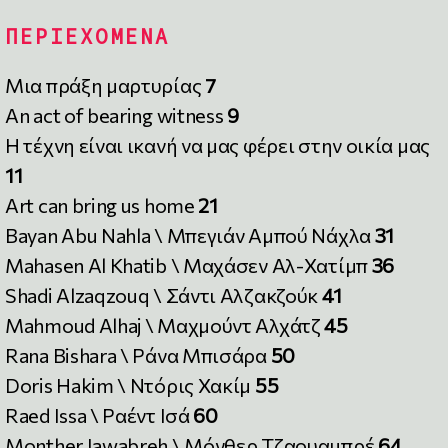
ΠΕΡΙΕΧΟΜΕΝΑ
Μια πράξη μαρτυρίας
7
An act of bearing witness
9
Η τέχνη είναι ικανή να μας φέρει στην οικία μας
11
Art can bring us home
21
Bayan Abu Nahla \ Μπεγιάν Αμπού Νάχλα
31
Mahasen Al Khatib \ Μαχάσεν Αλ-Χατίμπ
36
Shadi Alzaqzouq \ Σάντι Αλζακζούκ
41
Mahmoud Alhaj \ Μαχμούντ Αλχάτζ
45
Rana Bishara \ Ράνα Μπισάρα
50
Doris Hakim \ Ντόρις Χακίμ
55
Raed Issa \ Ραέντ Ισά
60
Monther Jawabreh \ Μόνθερ Τζαουαμπρέ
64