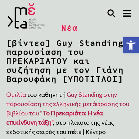
Νέα
Ανοίξτε τη γραμμή εργαλείων
[βίντεο] Guy Standing,
παρουσίαση του
ΠΡΕΚΑΡΙΑΤΟΥ και
συζήτηση με τον Γιάνη
Βαρουφάκη [ΥΠΟΤΙΤΛΟΙ]
Ομιλία
του καθηγητή
Guy Standing
στην
παρουσίαση της ελληνικής μετάφρασης του
βιβλίου του “
Το Πρεκαριάτο: Η νέα
επικίνδυνη τάξη
“
, στο πλαίσιο της νέας
εκδοτικής σειράς του mέta | Κέντρο