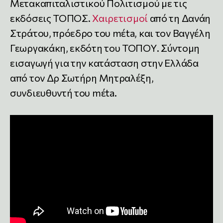
Μετακαπιταλιστικού Πολιτισμού με τις
εκδόσεις ΤΟΠΟΣ.
Χαιρετισμοί
από τη Δανάη
Στράτου, πρόεδρο του mέta, και τον Βαγγέλη
Γεωργακάκη, εκδότη του ΤΟΠΟΥ. Σύντομη
εισαγωγή για την κατάσταση στην Ελλάδα
από τον Δρ Σωτήρη Μητραλέξη,
συνδιευθυντή του mέta.