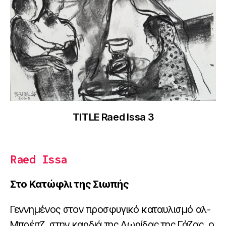
TITLE Raed Issa 3
Raed Issa
Στο Κατώφλι της Σιωπής
Γεννημένος στον προσφυγικό καταυλισμό αλ-
Μπρέιτζ, στην καρδιά της Λωρίδας της Γάζας, ο