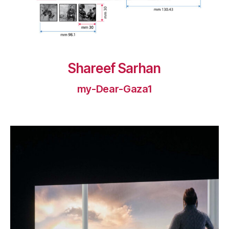
Shareef Sarhan
my-Dear-Gaza1