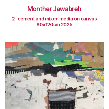
Monther Jawabreh
2- cement and mixed media on canvas
90x120cm 2025