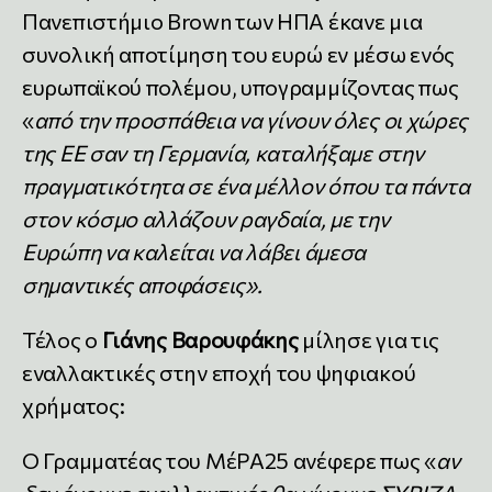
Πανεπιστήμιο Brown των ΗΠΑ έκανε μια
συνολική αποτίμηση του ευρώ εν μέσω ενός
ευρωπαϊκού πολέμου, υπογραμμίζοντας πως
«
από την προσπάθεια να γίνουν όλες οι χώρες
της ΕΕ σαν τη Γερμανία, καταλήξαμε στην
πραγματικότητα σε ένα μέλλον όπου τα πάντα
στον κόσμο αλλάζουν ραγδαία, με την
Ευρώπη να καλείται να λάβει άμεσα
σημαντικές αποφάσεις».
Τέλος ο
Γιάνης Βαρουφάκης
μίλησε για τις
εναλλακτικές στην εποχή του ψηφιακού
χρήματος:
Ο Γραμματέας του ΜέΡΑ25 ανέφερε πως «
α
ν