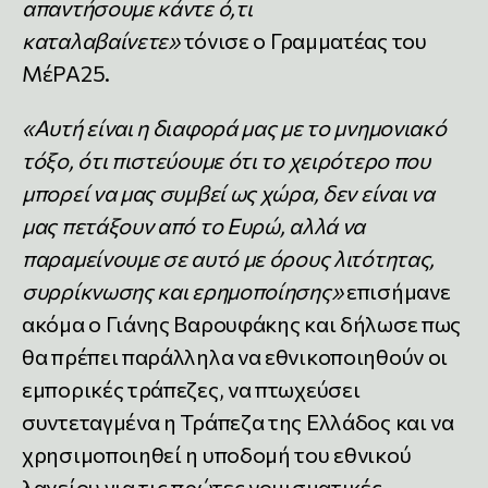
απαντήσουμε κάντε ό,τι
καταλαβαίνετε»
τόνισε ο Γραμματέας του
ΜέΡΑ25.
«Αυτή είναι η διαφορά μας με το μνημονιακό
τόξο, ότι πιστεύουμε ότι το χειρότερο που
μπορεί να μας συμβεί ως χώρα, δεν είναι να
μας πετάξουν από το Ευρώ, αλλά να
παραμείνουμε σε αυτό με όρους λιτότητας,
συρρίκνωσης και ερημοποίησης»
επισήμανε
ακόμα ο Γιάνης Βαρουφάκης και δήλωσε πως
θα πρέπει παράλληλα να εθνικοποιηθούν οι
εμπορικές τράπεζες, να πτωχεύσει
συντεταγμένα η Τράπεζα της Ελλάδος και να
χρησιμοποιηθεί η υποδομή του εθνικού
λαχείου για τις πρώτες νομισματικές