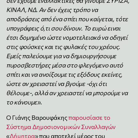
δεν έχουμε εναλλακτικές θα γίνουμε ΣΥΡΙΖΑ,
ΚΙΝΑΛ, ΝΔ. Αν δεν έχεις τρόπο να
αποδράσεις από ένα σπίτι που καίγεται, τότε
υπογράφεις ό,τι σου δίνουν. Το ευρώ ειναι
έτσι δομημένο ώστε νομοτελειακά να οδηγεί
στις φούσκες και τις φυλακές του χρέους.
Εμείς παλεύουμε για να δημιουργήσουμε
πυροσβεστήρες μέσα στο φλεγόμενο αυτό
σπίτι και να ανοίξουμε τις εξόδους εκείνες,
ώστε αν χρειαστεί να βγούμε -όχι ότι
θέλουμε-, αλλά αν χρειαστεί να μπορούμε να
το κάνουμε»
.
Ο Γιάνης Βαρουφάκης
παρουσίασε το
Σύστημα Δημοσιονομικών Συναλλαγών
«
Δήμητρα
» που αποτελεί μέρος του