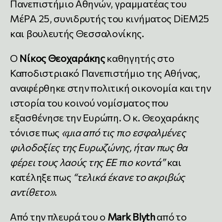
Πανεπιστήμιο Αθηνών, γραμματέας του
ΜέΡΑ 25, συνιδρυτής του κινήματος DiEM25
και βουλευτής Θεσσαλονίκης.
Ο
Νίκος Θεοχαράκης
καθηγητής στο
Καποδιστριακό Πανεπιστήμιο της Αθήνας,
αναφέρθηκε στην πολιτική οικονομία και την
ιστορία του κοινού νομίσματος που
εξασθένησε την Ευρώπη. Ο κ. Θεοχαράκης
τόνισε πως
«μια από τις πιο εσφαλμένες
φιλοδοξίες της Ευρωζώνης, ήταν πως θα
φέρει τους λαούς της ΕΕ πιο κοντά”
και
κατέληξε πως
“τελικά έκανε το ακριβώς
αντίθετο»
.
Από την πλευρά του ο
Mark Blyth
από το