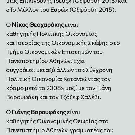
μιας Επικίνδυνης Ιδέας» (Οξφόρδη 2013) και
«Το Μέλλον του Ευρώ» (Οξφόρδη 2015).
Ο
Νίκος Θεοχαράκης
είναι
καθηγητής Πολιτικής Οικονομίας
και Ιστορίας της Οικονομικής Σκέψης στο
Τμήμα Οικονομικών Επιστημών του
Πανεπιστημίου Αθηνών. Έχει
συγγράψει μεταξύ άλλων το «Σύγχρονη
Πολιτική Οικονομία: Κατανοώντας τον
κόσμο μετά το 2008» μαζί με τον Γιάνη
Βαρουφάκη και τον Τζόζεφ Χαλέβι.
Ο
Γιάνης Βαρουφάκης
είναι
καθηγητής Οικονομικής Θεωρίας στο
Πανεπιστήμιο Αθηνών, γραμματέας του